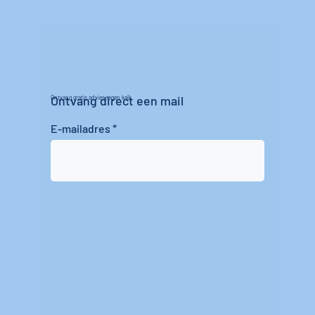
Ontvang direct een mail
Ontvang gratis advies tegen kalk
E-mailadres