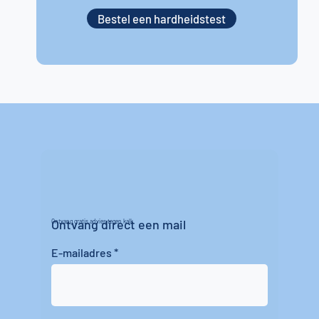
Bestel een hardheidstest
Ontvang direct een mail
Ontvang gratis advies tegen kalk
E-mailadres