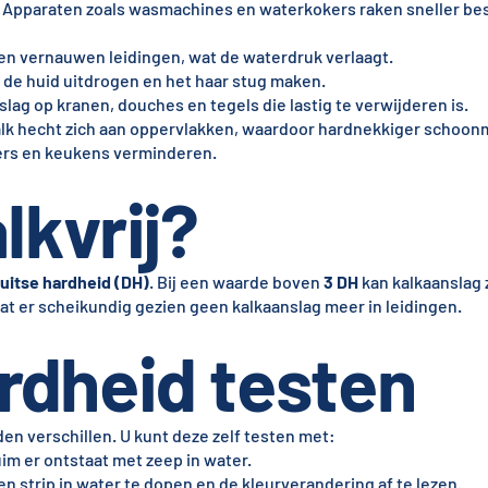
: Apparaten zoals wasmachines en waterkokers raken sneller be
gen vernauwen leidingen, wat de waterdruk verlaagt.
 de huid uitdrogen en het haar stug maken.
lag op kranen, douches en tegels die lastig te verwijderen is.
alk hecht zich aan oppervlakken, waardoor hardnekkiger schoo
mers en keukens verminderen.
lkvrij?
uitse hardheid (DH)
. Bij een waarde boven
3 DH
kan kalkaanslag 
aat er scheikundig gezien geen kalkaanslag meer in leidingen.
rdheid testen
n verschillen. U kunt deze zelf testen met:
im er ontstaat met zeep in water.
n strip in water te dopen en de kleurverandering af te lezen.