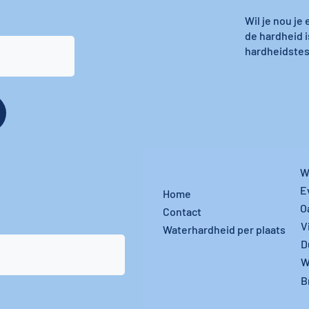
Wil je nou je
de hardheid i
hardheidstest
W
E
Home
O
Contact
V
Waterhardheid per plaats
D
W
B