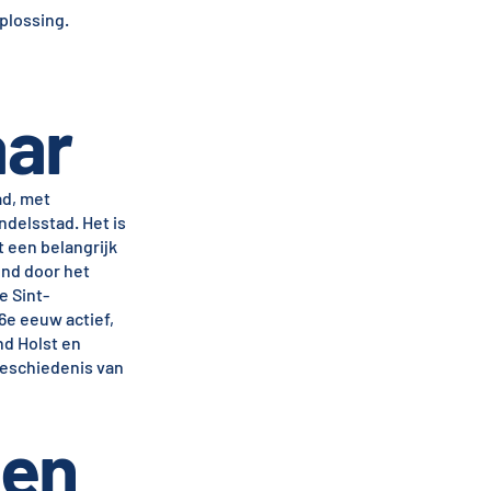
plossing.
aar
ad, met
ndelsstad. Het is
 een belangrijk
end door het
e Sint-
6e eeuw actief,
nd Holst en
geschiedenis van
gen