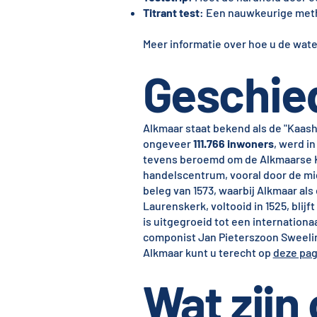
Titrant test
: Een nauwkeurige meth
Meer informatie over hoe u de wate
Geschie
Alkmaar staat bekend als de "Kaash
ongeveer
111.766 inwoners
, werd i
tevens beroemd om de Alkmaarse Ka
handelscentrum, vooral door de mi
beleg van 1573, waarbij Alkmaar als
Laurenskerk, voltooid in 1525, blij
is uitgegroeid tot een internationa
componist Jan Pieterszoon Sweelin
Alkmaar kunt u terecht op
deze pag
Wat zijn