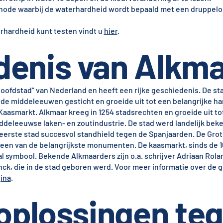
ode waarbij de waterhardheid wordt bepaald met een druppelo
rhardheid kunt testen vindt u
hier
.
denis van Alkm
oofdstad" van Nederland en heeft een rijke geschiedenis. De st
n de middeleeuwen gesticht en groeide uit tot een belangrijke ha
asmarkt. Alkmaar kreeg in 1254 stadsrechten en groeide uit tot
ddeleeuwse laken- en zoutindustrie. De stad werd landelijk bek
 eerste stad succesvol standhield tegen de Spanjaarden. De Grot
ft een van de belangrijkste monumenten. De kaasmarkt, sinds de 1
al symbool. Bekende Alkmaarders zijn o.a. schrijver Adriaan Rola
ck, die in de stad geboren werd. Voor meer informatie over de 
ina
.
 oplossingen te