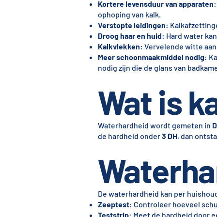
Kortere levensduur van apparaten
ophoping van kalk.
Verstopte leidingen
: Kalkafzettin
Droog haar en huid
: Hard water kan
Kalkvlekken
: Vervelende witte aans
Meer schoonmaakmiddel nodig
: K
nodig zijn die de glans van badka
Wat is ka
Waterhardheid wordt gemeten in
D
de hardheid onder
3 DH
, dan ontst
Waterha
De waterhardheid kan per huishoude
Zeeptest
: Controleer hoeveel schu
Teststrip
: Meet de hardheid door ee