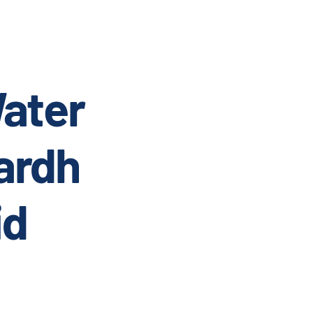
ater
ardh
id