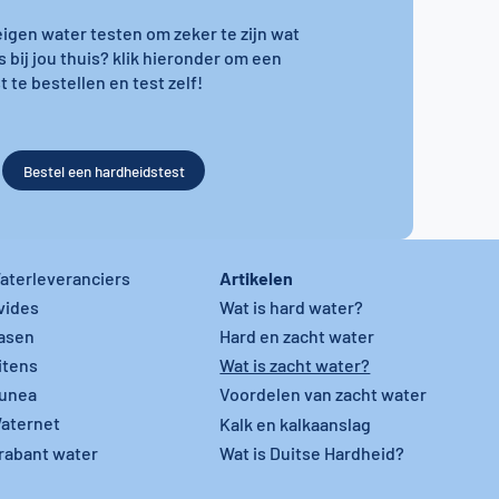
 eigen water testen om zeker te zijn wat
s bij jou thuis? klik hieronder om een
 te bestellen en test zelf!
Bestel een hardheidstest
Artikelen
aterleveranciers
vides
Wat is hard water?
asen
Hard en zacht water
itens
Wat is zacht water?
unea
Voordelen van zacht water
aternet
Kalk en kalkaanslag
rabant water
Wat is Duitse Hardheid?