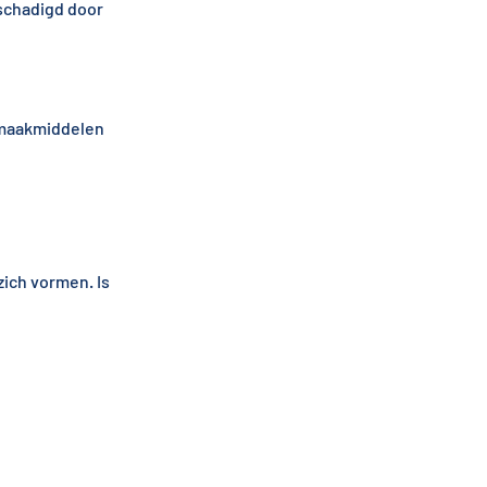
schadigd door
nmaakmiddelen
zich vormen. Is