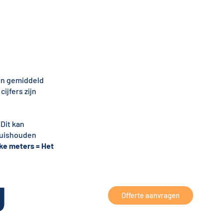
een gemiddeld
ijfers zijn
Dit kan
huishouden
eke meters = Het
g
Offerte aanvragen