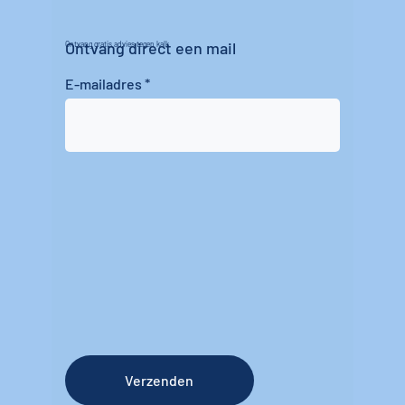
Ontvang direct een mail
Ontvang gratis advies tegen kalk
E-mailadres
Verzenden