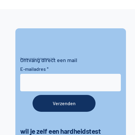
Ontvang direct een mail
Ontvang gratis advies tegen kalk
E-mailadres
Verzenden
wil je zelf een hardheidstest