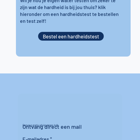
Wil je nou je eigen water testen om zeker te
zijn wat de hardheid is bij jou thuis? klik
hieronder om een hardheidstest te bestellen
en test zelf!
Bestel een hardheidstest
Ontvang direct een mail
Ontvang gratis advies tegen kalk
E-mailadres