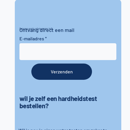
Ontvang direct een mail
Ontvang gratis advies tegen kalk
E-mailadres
Verzenden
wil je zelf een hardheidstest
bestellen?