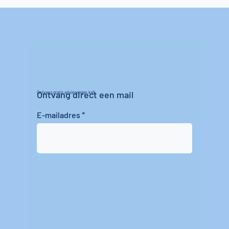
Ontvang direct een mail
Ontvang gratis advies tegen kalk
E-mailadres