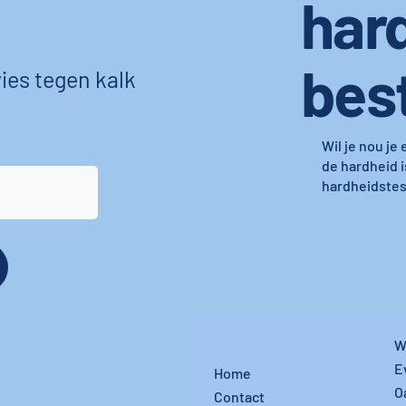
har
bes
ies tegen kalk
Wil je nou je
de hardheid i
hardheidstest
W
E
Home
O
Contact