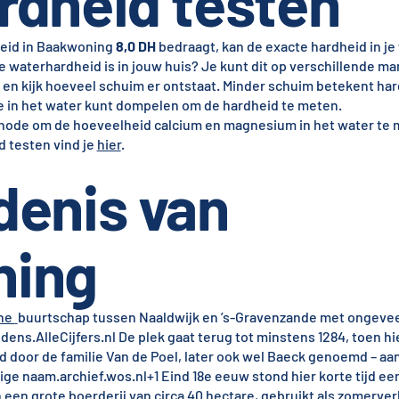
rdheid testen
eid in Baakwoning
8,0 DH
bedraagt, kan de exacte hardheid in j
e waterhardheid is in jouw huis? Je kunt dit op verschillende m
 en kijk hoeveel schuim er ontstaat. Minder schuim betekent har
je in het water kunt dompelen om de hardheid te meten.
ode om de hoeveelheid calcium en magnesium in het water te 
 testen vind je
hier
.
denis van
ning
che
buurtschap tussen Naaldwijk en ’s-Gravenzande met ongevee
udens.
AlleCijfers.nl
De plek gaat terug tot minstens 1284, toen hie
 door de familie Van de Poel, later ook wel Baeck genoemd – aa
dige naam.
archief.wos.nl+1
Eind 18e eeuw stond hier korte tijd ee
en grote boerderij van circa 40 hectare, gebruikt als zomerverb