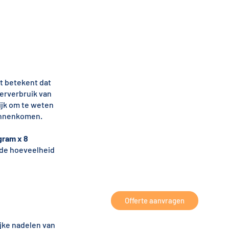
t betekent dat
erverbruik van
rijk om te weten
binnenkomen.
 gram x 8
 de hoeveelheid
Offerte aanvragen
ijke nadelen van