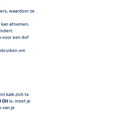
ers, waardoor ze
s kan afnemen.
indert.
n voor een dof
gebruiken om
t kalk zich te
0 DH
is, moet je
 van je