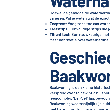
Waterha
Hoewel de gemiddelde waterhardh
variëren. Wil je weten wat de exact
Zeeptest
: Voeg zeep toe aan water
Teststrips
: Eenvoudige strips die 
Titrant test
: Een nauwkeurige meth
Meer informatie over waterhardheid
Geschie
Baakwo
Baakwoning is een kleine
historis
verspreid over zo’n twintig huisho
leencomplex “De Poel” lag, bewoond
Baakwoning waarschijnlijk zijn hui
met herenhuis, tuinmanswoning en e