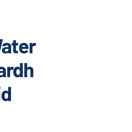
ater
ardh
id