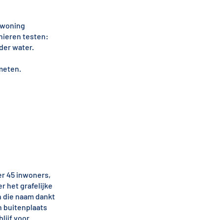
e woning
anieren testen:
der water.
meten.
r 45 inwoners,
r het grafelijke
n die naam dankt
n buitenplaats
lijf voor