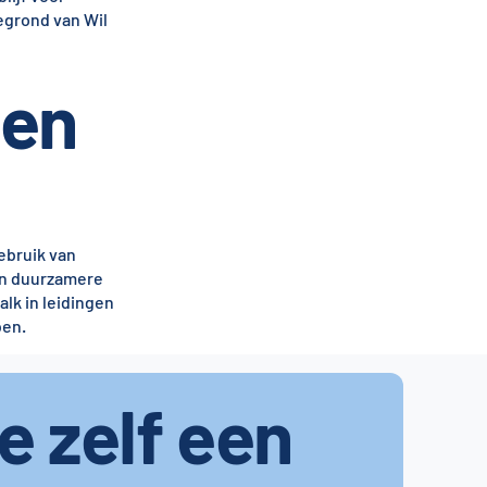
grond van Wil
gen
gebruik van
en duurzamere
lk in leidingen
ben.
je zelf een