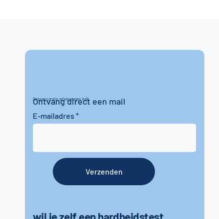
Ontvang direct een mail
Ontvang gratis advies tegen kalk
E-mailadres
Verzenden
wil je zelf een hardheidstest