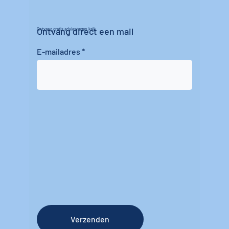
Ontvang direct een mail
Ontvang gratis advies tegen kalk
E-mailadres
Verzenden