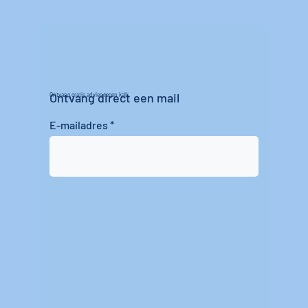
Ontvang direct een mail
Ontvang gratis advies tegen kalk
E-mailadres