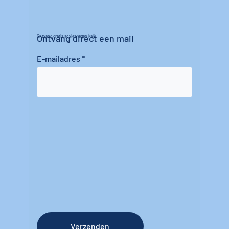
Ontvang direct een mail
Ontvang gratis advies tegen kalk
E-mailadres
Verzenden