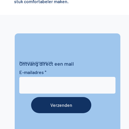
stuk comfortabeler maken.
Ontvang direct een mail
Ontvang gratis advies tegen kalk
E-mailadres
Verzenden