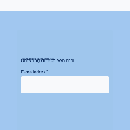
Ontvang direct een mail
Ontvang gratis advies tegen kalk
E-mailadres