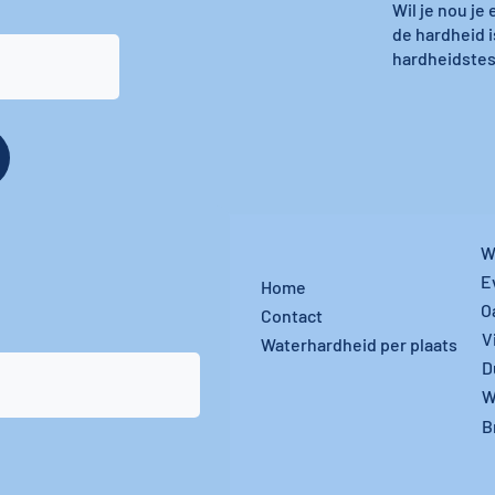
Wil je nou je
de hardheid i
hardheidstest
W
E
Home
O
Contact
V
Waterhardheid per plaats
D
W
B