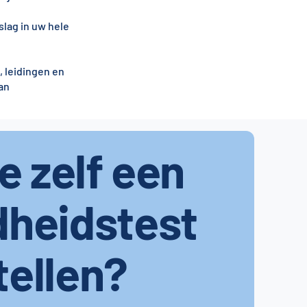
lag in uw hele
, leidingen en
an
je zelf een
dheidstest
tellen?