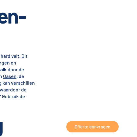
en-
hard valt. Dit
ingen en
kalk
door de
an
Oasen
, de
g kan verschillen
 waardoor de
? Gebruik de
g
Offerte aanvragen