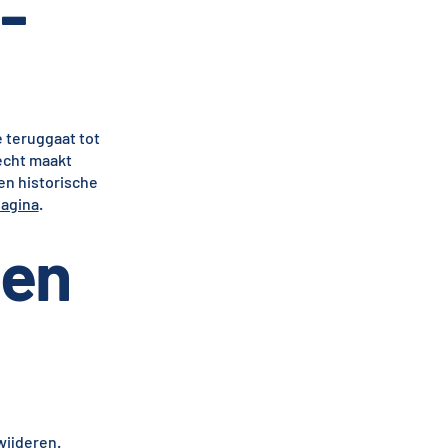
-
e teruggaat tot
recht maakt
en historische
pagina
.
gen
wijderen.