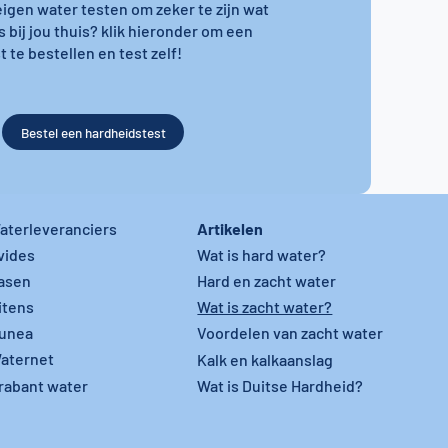
 eigen water testen om zeker te zijn wat
s bij jou thuis? klik hieronder om een
 te bestellen en test zelf!
Bestel een hardheidstest
Artikelen
aterleveranciers
vides
Wat is hard water?
asen
Hard en zacht water
itens
Wat is zacht water?
unea
Voordelen van zacht water
aternet
Kalk en kalkaanslag
rabant water
Wat is Duitse Hardheid?