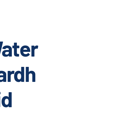
ater
ardh
id