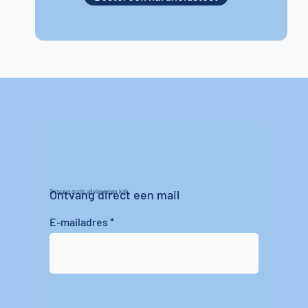
Ontvang direct een mail
Ontvang gratis advies tegen kalk
E-mailadres