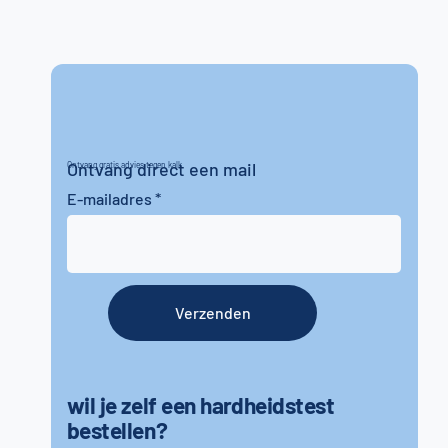
Ontvang direct een mail
Ontvang gratis advies tegen kalk
E-mailadres
Verzenden
wil je zelf een hardheidstest
bestellen?