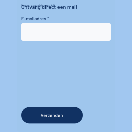
Ontvang direct een mail
Ontvang gratis advies tegen kalk
E-mailadres
Verzenden