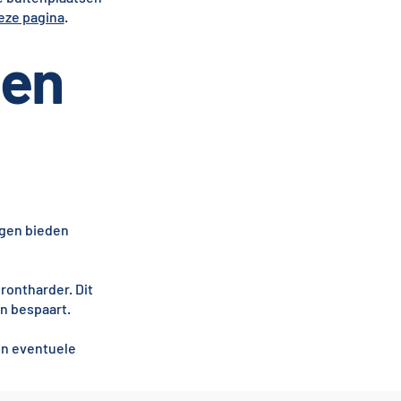
eze pagina
.
gen
ngen bieden
rontharder. Dit
en bespaart.
en eventuele