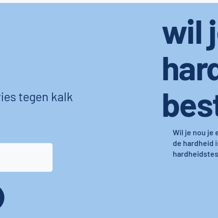
wil 
har
bes
ies tegen kalk
Wil je nou je
de hardheid i
hardheidstest