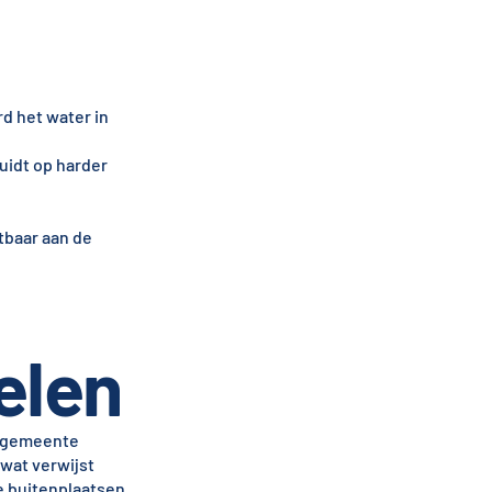
d het water in
uidt op harder
tbaar aan de
elen
de gemeente
 wat verwijst
e buitenplaatsen