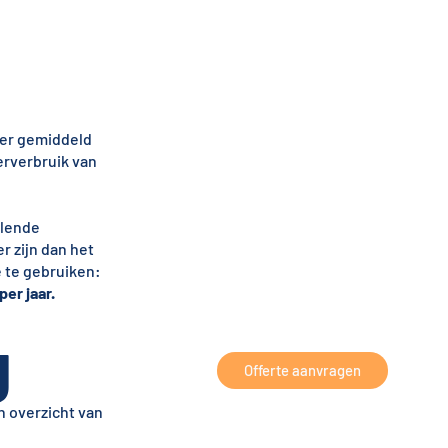
t er gemiddeld
erverbruik van
llende
 zijn dan het
 te gebruiken:
er jaar.
g
Offerte aanvragen
n overzicht van