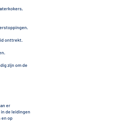
aterkokers,
verstoppingen.
id onttrekt.
en.
ig zijn om de
an er
in de leidingen
n en op