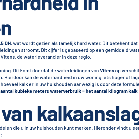
hardheid in
en
,5 DH
, wat wordt gezien als tamelijk hard water. Dit betekent da
w leidingen stroomt. Dit cijfer is gebaseerd op een gemiddeld wat
r
Vitens
, de waterleverancier in deze regio.
oning. Dit komt doordat de waterleidingen van
Vitens
op verschi
ierdoor kan de waterhardheid in uw woning iets hoger of lager
hoeveel kalk er in uw huishouden aanwezig is door deze formule
aantal kubieke meters waterverbruik = het aantal kilogram kalk p
van kalkaansla
delen die u in uw huishouden kunt merken. Hieronder vindt u ee
: