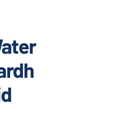
ater
ardh
id