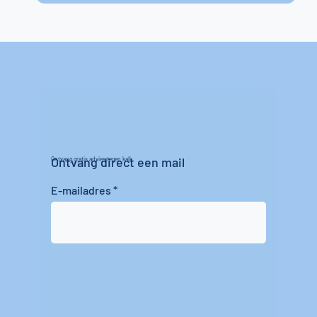
Ontvang direct een mail
Ontvang gratis advies tegen kalk
E-mailadres