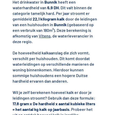
Het drinkwater in
Bunnik
heeft een
waterhardheid van
6,9 DH
. Dit valt binnen de
categorie tamelijk hard. Per jaar stroomt er
gemiddeld
22,1 kilogram kalk
door de leidingen
van een huishouden in
Bunnik
(gebaseerd op
een verbruik van 180m³). Deze berekening is
afkomstig van
Vitens
, de waterleverancier in
deze regio.
De hoeveelheid kalkaanslag die zich vormt,
verschilt per huishouden. Dit komt doordat
waterleidingen op verschillende manieren de
woning binnenkomen. Hierdoor kunnen
sommige huishoudens een hogere Duitse
hardheid ervaren dan anderen.
Wil je zelf berekenen hoeveel kalk er door je
leidingen stroomt? Gebruik dan deze formule:
17,8 gram x De hardheid x aantal kubieke liters
= het aantal kg kalk op jaarbasis
. Probeer het
uit en ontdek hoeveel kalk je jaarlijks