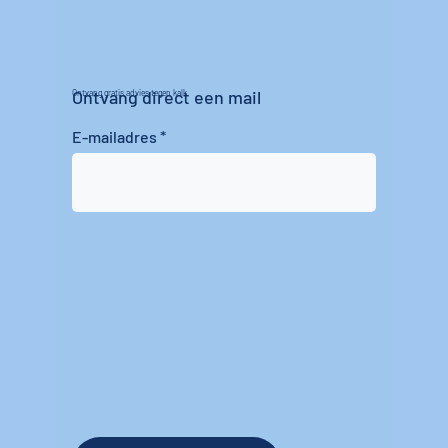
Ontvang direct een mail
Ontvang gratis advies tegen kalk
E-mailadres