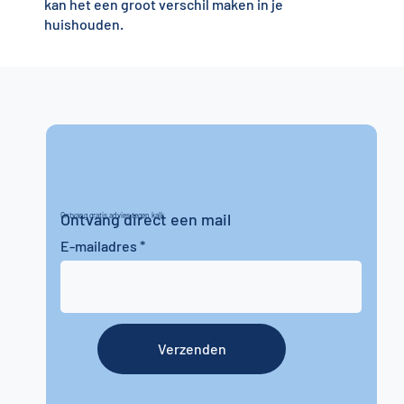
kan het een groot verschil maken in je
huishouden.
Ontvang direct een mail
Ontvang gratis advies tegen kalk
E-mailadres
Verzenden