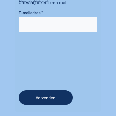
Ontvang direct een mail
Ontvang gratis advies tegen kalk
E-mailadres
Verzenden