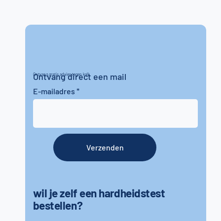
Ontvang direct een mail
Ontvang gratis advies tegen kalk
E-mailadres
Verzenden
wil je zelf een hardheidstest
bestellen?