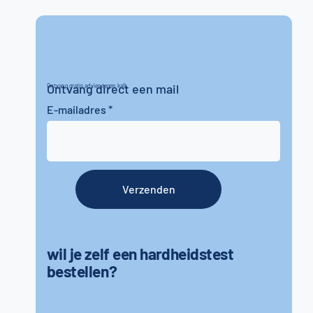
Ontvang direct een mail
Ontvang gratis advies tegen kalk
E-mailadres
Verzenden
wil je zelf een hardheidstest
bestellen?