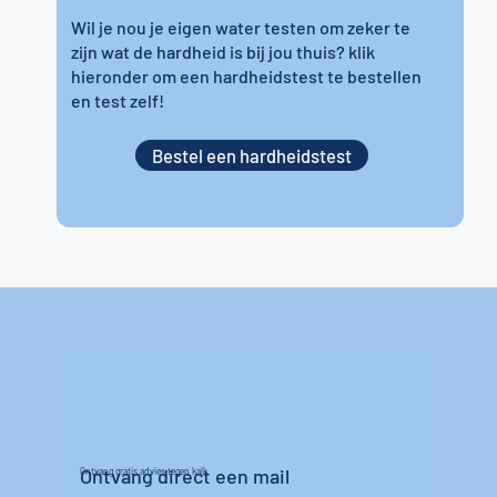
Wil je nou je eigen water testen om zeker te
zijn wat de hardheid is bij jou thuis? klik
hieronder om een hardheidstest te bestellen
en test zelf!
Bestel een hardheidstest
Ontvang direct een mail
Ontvang gratis advies tegen kalk