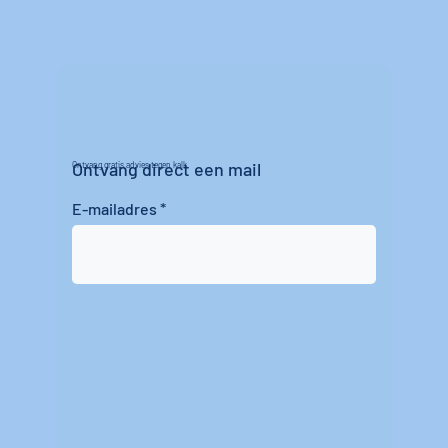
Ontvang direct een mail
Ontvang gratis advies tegen kalk
E-mailadres