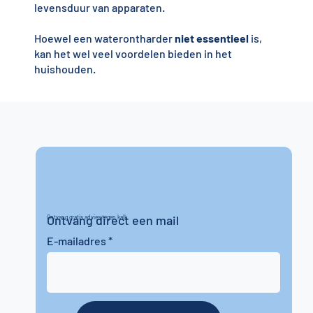
levensduur van apparaten.
Hoewel een waterontharder
niet essentieel
is,
kan het wel veel voordelen bieden in het
huishouden.
Ontvang direct een mail
Ontvang gratis advies tegen kalk
E-mailadres