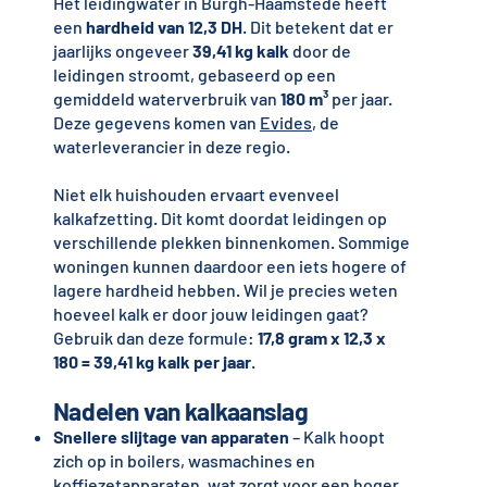
Het leidingwater in Burgh-Haamstede heeft
een
hardheid van 12,3 DH
. Dit betekent dat er
jaarlijks ongeveer
39,41 kg kalk
door de
leidingen stroomt, gebaseerd op een
gemiddeld waterverbruik van
180 m³
per jaar.
Deze gegevens komen van
Evides
, de
waterleverancier in deze regio.
Niet elk huishouden ervaart evenveel
kalkafzetting. Dit komt doordat leidingen op
verschillende plekken binnenkomen. Sommige
woningen kunnen daardoor een iets hogere of
lagere hardheid hebben. Wil je precies weten
hoeveel kalk er door jouw leidingen gaat?
Gebruik dan deze formule:
17,8 gram x 12,3 x
180 = 39,41 kg kalk per jaar
.
Nadelen van kalkaanslag
Snellere slijtage van apparaten
– Kalk hoopt
zich op in boilers, wasmachines en
koffiezetapparaten, wat zorgt voor een hoger