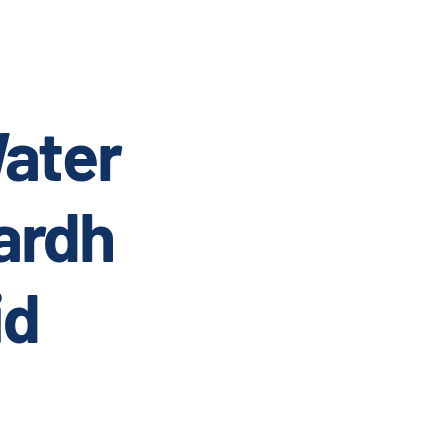
ater
ardh
id