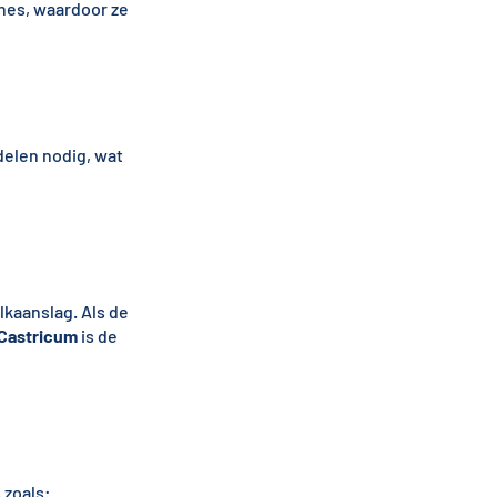
nes, waardoor ze
elen nodig, wat
lkaanslag. Als de
Castricum
is de
 zoals: