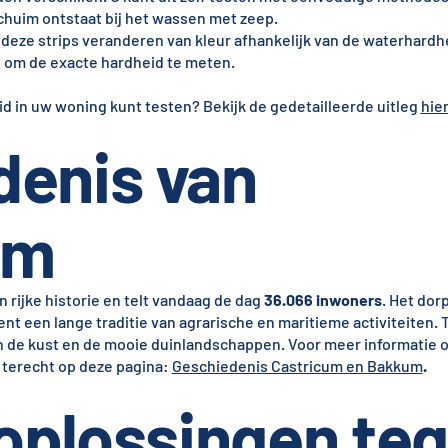
huim ontstaat bij het wassen met zeep.
, deze strips veranderen van kleur afhankelijk van de waterhardh
s om de exacte hardheid te meten.
d in uw woning kunt testen? Bekijk de gedetailleerde uitleg
hie
denis van
um
rijke historie en telt vandaag de dag
36.066 inwoners
. Het dorp
ent een lange traditie van agrarische en maritieme activiteiten
an de kust en de mooie duinlandschappen. Voor meer informatie 
 terecht op deze pagina:
Geschiedenis Castricum en Bakkum
.
 oplossingen te