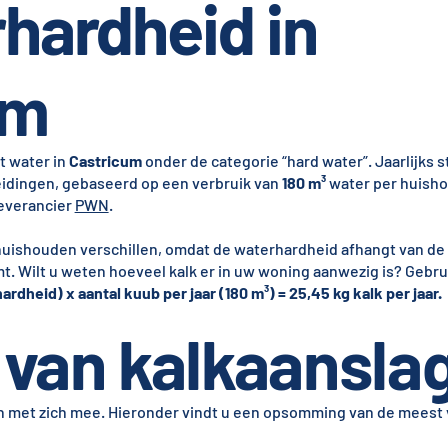
hardheid in
um
t water in
Castricum
onder de categorie “hard water”. Jaarlijks 
idingen, gebaseerd op een verbruik van
180 m³
water per huish
leverancier
PWN
.
 huishouden verschillen, omdat de waterhardheid afhangt van de
mt. Wilt u weten hoeveel kalk er in uw woning aanwezig is? Gebru
ardheid) x aantal kuub per jaar (180 m³) = 25,45 kg kalk per jaar.
van kalkaansla
en met zich mee. Hieronder vindt u een opsomming van de mees