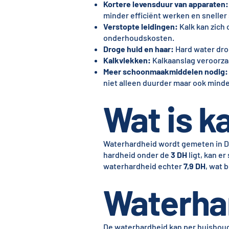
Kortere levensduur van apparaten:
minder efficiënt werken en sneller s
Verstopte leidingen:
Kalk kan zich 
onderhoudskosten.
Droge huid en haar:
Hard water droog
Kalkvlekken:
Kalkaanslag veroorza
Meer schoonmaakmiddelen nodig:
niet alleen duurder maar ook minder
Wat is ka
Waterhardheid wordt gemeten in Du
hardheid onder de
3 DH
ligt, kan e
waterhardheid echter
7,9 DH
, wat 
Waterha
De waterhardheid kan per huishoud