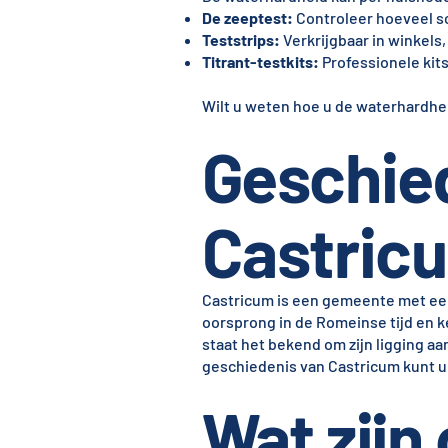
De zeeptest:
Controleer hoeveel sc
Teststrips:
Verkrijgbaar in winkels
Titrant-testkits:
Professionele kit
Wilt u weten hoe u de waterhardhei
Geschie
Castric
Castricum is een gemeente met een 
oorsprong in de Romeinse tijd en k
staat het bekend om zijn ligging a
geschiedenis van Castricum kunt u
Wat zijn