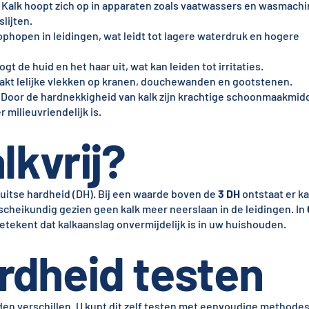
Kalk hoopt zich op in apparaten zoals vaatwassers en wasmachi
lijten.
ophopen in leidingen, wat leidt tot lagere waterdruk en hogere
t de huid en het haar uit, wat kan leiden tot irritaties.
akt lelijke vlekken op kranen, douchewanden en gootstenen.
Door de hardnekkigheid van kalk zijn krachtige schoonmaakmidd
 milieuvriendelijk is.
lkvrij?
itse hardheid (DH). Bij een waarde boven de
3 DH
ontstaat er ka
r scheikundig gezien geen kalk meer neerslaan in de leidingen. In
betekent dat kalkaanslag onvermijdelijk is in uw huishouden.
rdheid testen
en verschillen. U kunt dit zelf testen met eenvoudige methodes