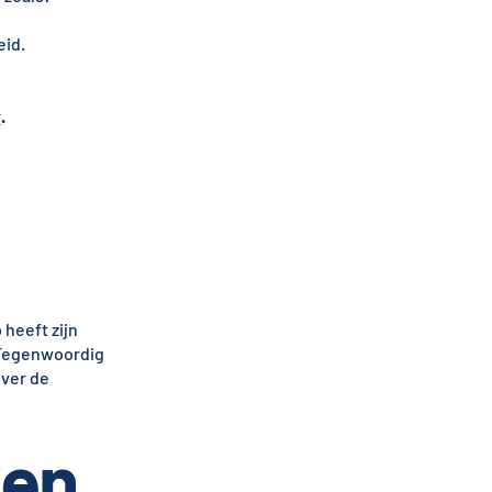
eid.
r
.
 heeft zijn
. Tegenwoordig
over de
gen