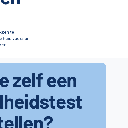
kken te
e huis voorzien
der
je zelf een
dheidstest
tellen?