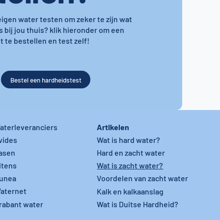
 eigen water testen om zeker te zijn wat
s bij jou thuis? klik hieronder om een
 te bestellen en test zelf!
Bestel een hardheidstest
Artikelen
aterleveranciers
vides
Wat is hard water?
asen
Hard en zacht water
itens
Wat is zacht water?
unea
Voordelen van zacht water
aternet
Kalk en kalkaanslag
rabant water
Wat is Duitse Hardheid?