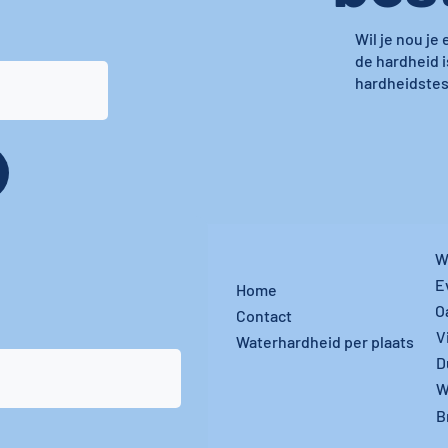
Wil je nou je
de hardheid i
hardheidstest
W
E
Home
O
Contact
V
Waterhardheid per plaats
D
W
B