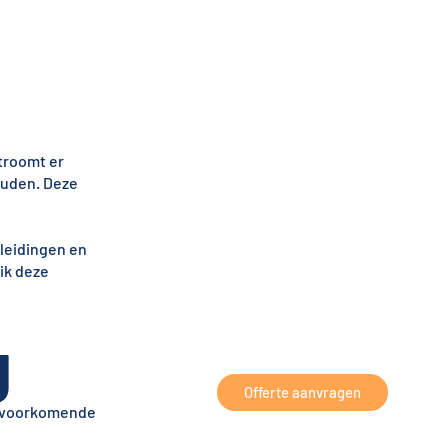
stroomt er
ouden. Deze
 leidingen en
ik deze
g
Offerte aanvragen
t voorkomende