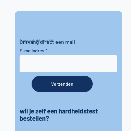
Ontvang direct een mail
Ontvang gratis advies tegen kalk
E-mailadres
Verzenden
wil je zelf een hardheidstest
bestellen?