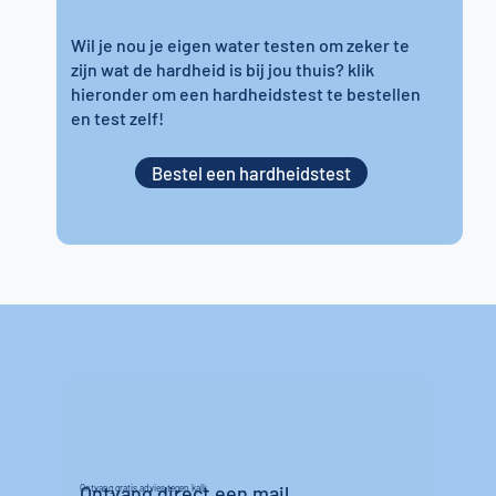
Wil je nou je eigen water testen om zeker te
zijn wat de hardheid is bij jou thuis? klik
hieronder om een hardheidstest te bestellen
en test zelf!
Bestel een hardheidstest
Ontvang direct een mail
Ontvang gratis advies tegen kalk