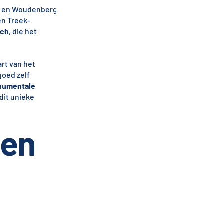
 en Woudenberg
en Treek-
sch
, die het
art van het
goed zelf
umentale
dit unieke
gen