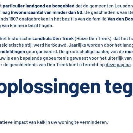
kt
particulier landgoed en bosgebied
dat de gemeenten Leusden
r laag
inwonersaantal van minder dan 50
. De geschiedenis van D
nds 1807 onafgebroken in het bezit is van de familie
Van den Bo
van kleinere bezittingen.
het historische
Landhuis Den Treek
(Huize Den Treek), dat het h
ssicistische stijl werd herbouwd. Jaarlijks worden door het land
ondleidingen
georganiseerd. De grootschalige aanleg van de
mon
w is een bepalende gebeurtenis geweest voor het uiterlijk van 
r de geschiedenis van Den Treek kunt u terecht op
deze pagina
.
 oplossingen te
atieve impact van kalk in uw woning te verminderen: