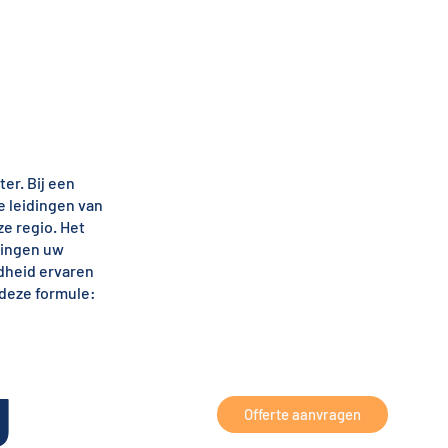
ter. Bij een
 leidingen van
ze regio. Het
dingen uw
dheid ervaren
 deze formule:
g
Offerte aanvragen