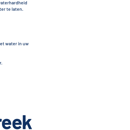
waterhardheid
er te laten.
et water in uw
r.
reek