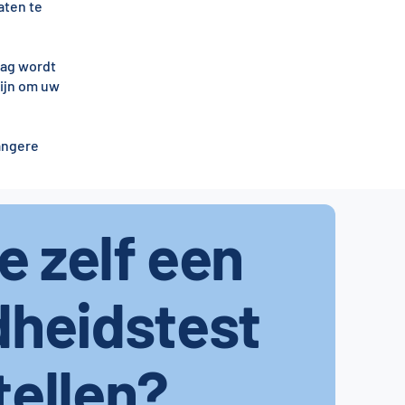
aten te
lag wordt
zijn om uw
angere
je zelf een
dheidstest
tellen?