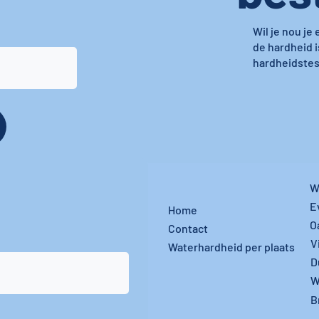
Wil je nou je
de hardheid i
hardheidstest
W
E
Home
O
Contact
V
Waterhardheid per plaats
D
W
B