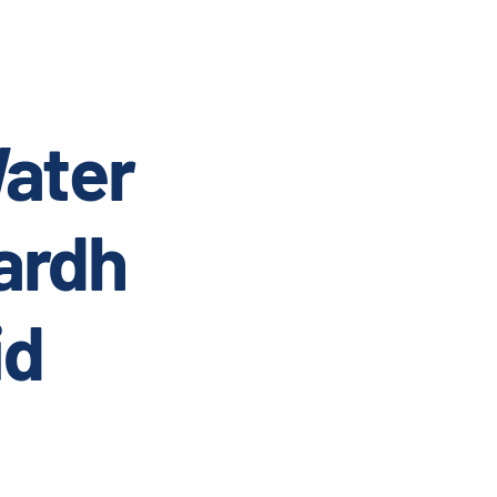
ater
ardh
id