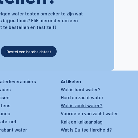
 eigen water testen om zeker te zijn wat
s bij jou thuis? klik hieronder om een
 te bestellen en test zelf!
Bestel een hardheidstest
Artikelen
aterleveranciers
vides
Wat is hard water?
asen
Hard en zacht water
itens
Wat is zacht water?
unea
Voordelen van zacht water
aternet
Kalk en kalkaanslag
rabant water
Wat is Duitse Hardheid?