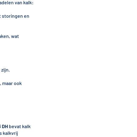
adelen van kalk:
t storingen en
aken, wat
zijn.
, maar ook
3 DH
bevat kalk
 kalkvrij