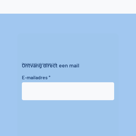
Ontvang direct een mail
Ontvang gratis advies tegen kalk
E-mailadres