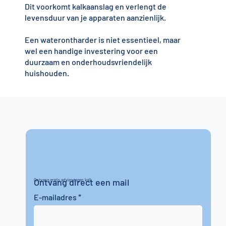
Dit voorkomt kalkaanslag en verlengt de
levensduur van je apparaten aanzienlijk.
Een waterontharder is niet essentieel, maar
wel een handige investering voor een
duurzaam en onderhoudsvriendelijk
huishouden.
Ontvang direct een mail
Ontvang gratis advies tegen kalk
E-mailadres