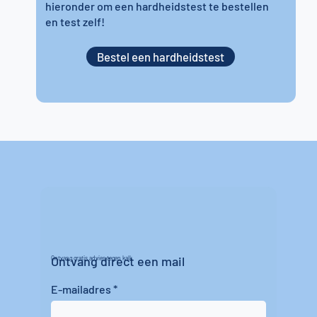
hieronder om een hardheidstest te bestellen
en test zelf!
Bestel een hardheidstest
Ontvang direct een mail
Ontvang gratis advies tegen kalk
E-mailadres