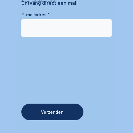
Ontvang direct een mail
Ontvang gratis advies tegen kalk
E-mailadres
Verzenden