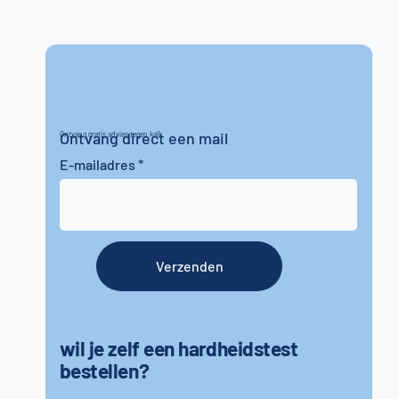
Ontvang direct een mail
Ontvang gratis advies tegen kalk
E-mailadres
Verzenden
wil je zelf een hardheidstest
bestellen?