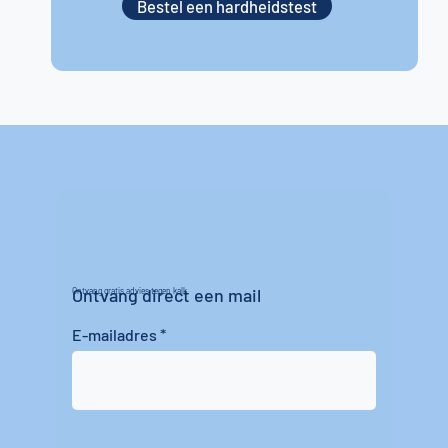
Bestel een hardheidstest
Ontvang direct een mail
Ontvang gratis advies tegen kalk
E-mailadres