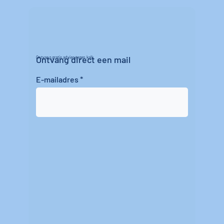
Ontvang direct een mail
Ontvang gratis advies tegen kalk
E-mailadres