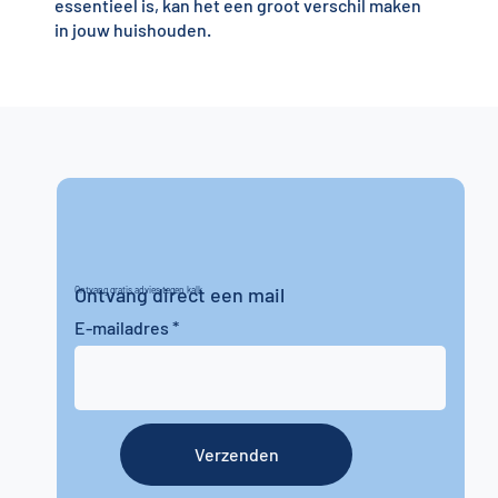
essentieel is, kan het een groot verschil maken
in jouw huishouden.
Ontvang direct een mail
Ontvang gratis advies tegen kalk
E-mailadres
Verzenden