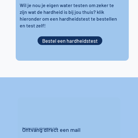
Wil je nou je eigen water testen om zeker te
zijn wat de hardheid is bij jou thuis? klik
hieronder om een hardheidstest te bestellen
en test zelf!
Bestel een hardheidstest
Ontvang direct een mail
Ontvang gratis advies tegen kalk