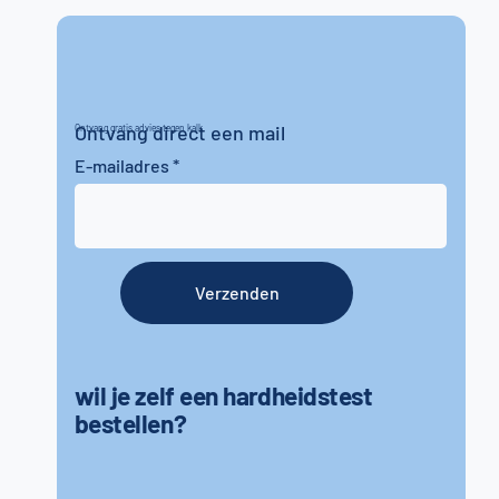
Ontvang direct een mail
Ontvang gratis advies tegen kalk
E-mailadres
Verzenden
wil je zelf een hardheidstest
bestellen?