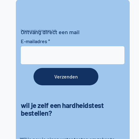
Ontvang direct een mail
Ontvang gratis advies tegen kalk
E-mailadres
Verzenden
wil je zelf een hardheidstest
bestellen?