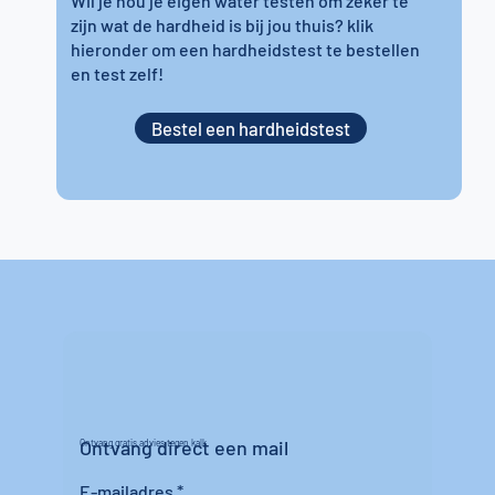
Wil je nou je eigen water testen om zeker te
zijn wat de hardheid is bij jou thuis? klik
hieronder om een hardheidstest te bestellen
en test zelf!
Bestel een hardheidstest
Ontvang direct een mail
Ontvang gratis advies tegen kalk
E-mailadres