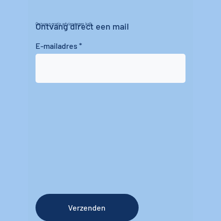
Ontvang direct een mail
Ontvang gratis advies tegen kalk
E-mailadres
Verzenden