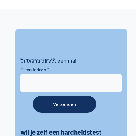
Ontvang direct een mail
Ontvang gratis advies tegen kalk
E-mailadres
Verzenden
wil je zelf een hardheidstest