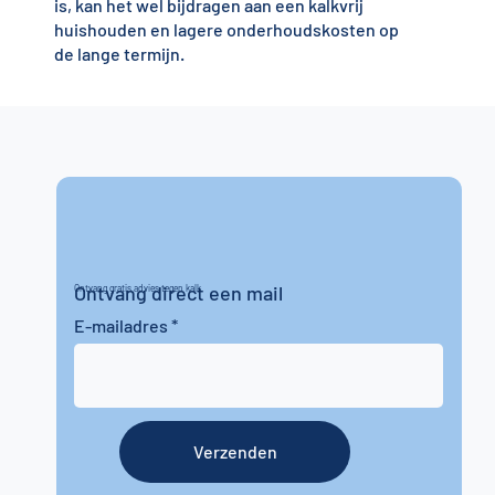
is, kan het wel bijdragen aan een kalkvrij
huishouden en lagere onderhoudskosten op
de lange termijn.
Ontvang direct een mail
Ontvang gratis advies tegen kalk
E-mailadres
Verzenden