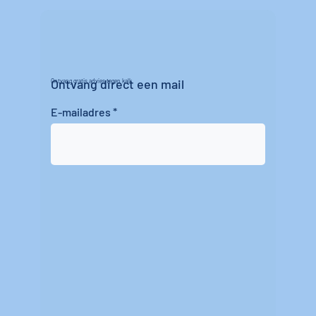
Ontvang direct een mail
Ontvang gratis advies tegen kalk
E-mailadres