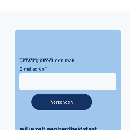
Ontvang direct een mail
Ontvang gratis advies tegen kalk
E-mailadres
Verzenden
wil je zelf een hardheidstest