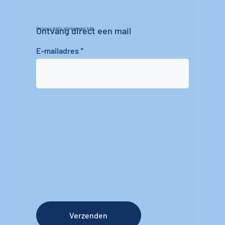
Ontvang direct een mail
Ontvang gratis advies tegen kalk
E-mailadres
Verzenden