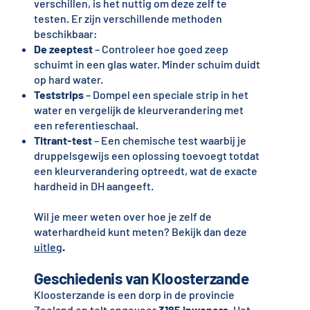
verschillen, is het nuttig om deze zelf te
testen. Er zijn verschillende methoden
beschikbaar:
De zeeptest
– Controleer hoe goed zeep
schuimt in een glas water. Minder schuim duidt
op hard water.
Teststrips
– Dompel een speciale strip in het
water en vergelijk de kleurverandering met
een referentieschaal.
Titrant-test
– Een chemische test waarbij je
druppelsgewijs een oplossing toevoegt totdat
een kleurverandering optreedt, wat de exacte
hardheid in DH aangeeft.
Wil je meer weten over hoe je zelf de
waterhardheid kunt meten? Bekijk dan deze
uitleg
.
Geschiedenis van Kloosterzande
Kloosterzande is een dorp in de provincie
Zeeland en telt ongeveer
3185 inwoners
. Het