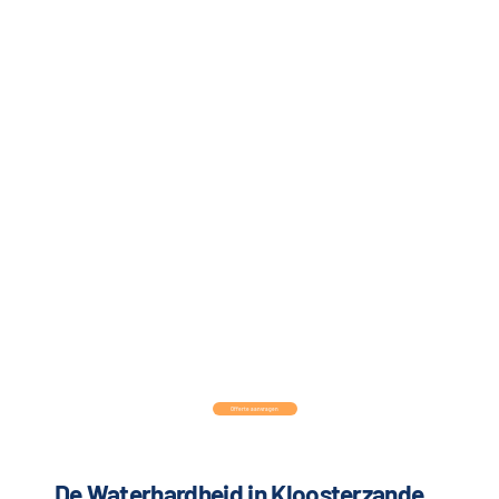
Offerte aanvragen
De Waterhardheid in Kloosterzande