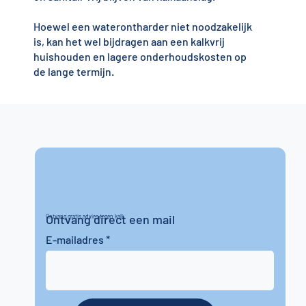
Hoewel een waterontharder niet noodzakelijk
is, kan het wel bijdragen aan een kalkvrij
huishouden en lagere onderhoudskosten op
de lange termijn.
Ontvang direct een mail
Ontvang gratis advies tegen kalk
E-mailadres