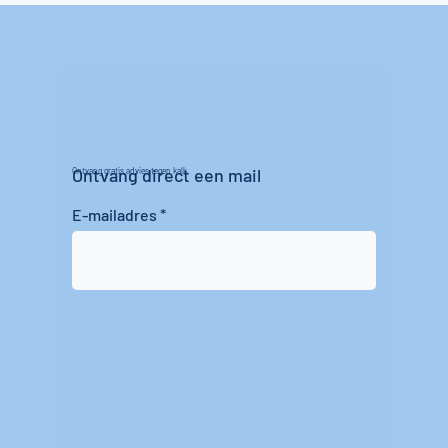
Ontvang direct een mail
Ontvang gratis advies tegen kalk
E-mailadres