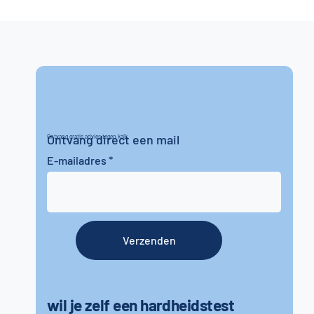
Ontvang direct een mail
Ontvang gratis advies tegen kalk
E-mailadres
Verzenden
wil je zelf een hardheidstest