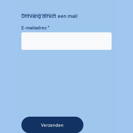
Ontvang direct een mail
Ontvang gratis advies tegen kalk
E-mailadres
Verzenden