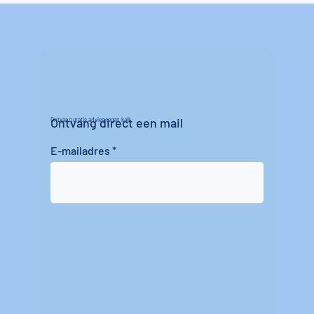
Ontvang direct een mail
Ontvang gratis advies tegen kalk
E-mailadres