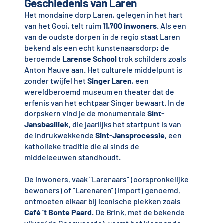
Geschiedenis van Laren
Het mondaine dorp Laren, gelegen in het hart
van het Gooi, telt ruim
11.700 inwoners
. Als een
van de oudste dorpen in de regio staat Laren
bekend als een echt kunstenaarsdorp; de
beroemde
Larense School
trok schilders zoals
Anton Mauve aan. Het culturele middelpunt is
zonder twijfel het
Singer Laren
, een
wereldberoemd museum en theater dat de
erfenis van het echtpaar Singer bewaart. In de
dorpskern vind je de monumentale
Sint-
Jansbasiliek
, die jaarlijks het startpunt is van
de indrukwekkende
Sint-Jansprocessie
, een
katholieke traditie die al sinds de
middeleeuwen standhoudt.
De inwoners, vaak "Larenaars" (oorspronkelijke
bewoners) of "Larenaren" (import) genoemd,
ontmoeten elkaar bij iconische plekken zoals
Café 't Bonte Paard
. De Brink, met de bekende
vijver (de Coeswaerde), vormt het kloppende