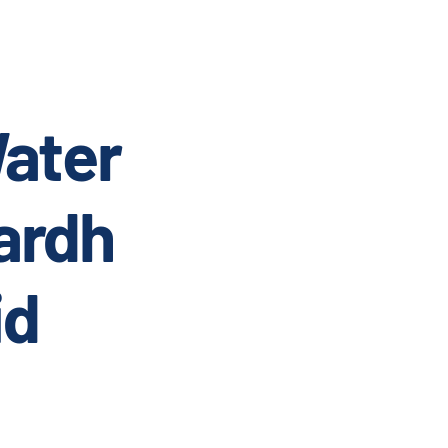
ater
ardh
id