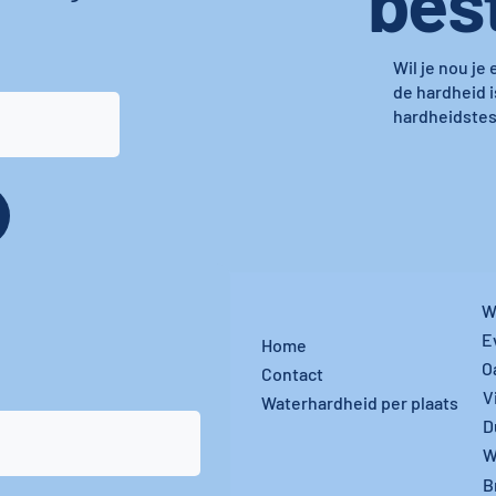
bes
Wil je nou je
de hardheid i
hardheidstest
W
E
Home
O
Contact
V
Waterhardheid per plaats
D
W
B