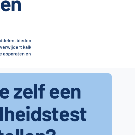
gen
iddelen, bieden
verwijdert kalk
je apparaten en
je zelf een
dheidstest