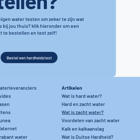
tellen?
 eigen water testen om zeker te zijn wat
s bij jou thuis? klik hieronder om een
 te bestellen en test zelf!
Bestel een hardheidstest
Artikelen
aterleveranciers
vides
Wat is hard water?
asen
Hard en zacht water
itens
Wat is zacht water?
unea
Voordelen van zacht water
aternet
Kalk en kalkaanslag
rabant water
Wat is Duitse Hardheid?