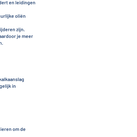
dert en leidingen
urlijke oliën
jderen zijn.
aardoor je meer
n.
kalkaanslag
elijk in
nieren om de