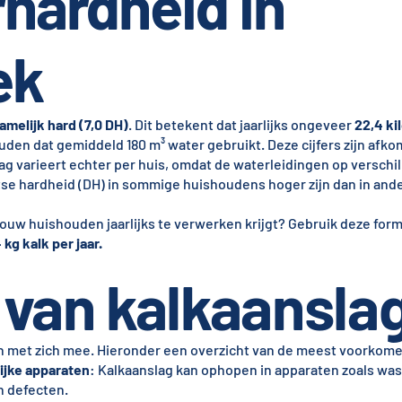
hardheid in
ek
amelijk hard (7,0 DH)
. Dit betekent dat jaarlijks ongeveer
22,4 ki
uden dat gemiddeld 180 m³ water gebruikt. Deze cijfers zijn afko
lag varieert echter per huis, omdat de waterleidingen op versch
se hardheid (DH) in sommige huishoudens hoger zijn dan in ande
 jouw huishouden jaarlijks te verwerken krijgt? Gebruik deze for
 kg kalk per jaar.
van kalkaansla
en met zich mee. Hieronder een overzicht van de meest voorko
ijke apparaten
: Kalkaanslag kan ophopen in apparaten zoals wa
en defecten.