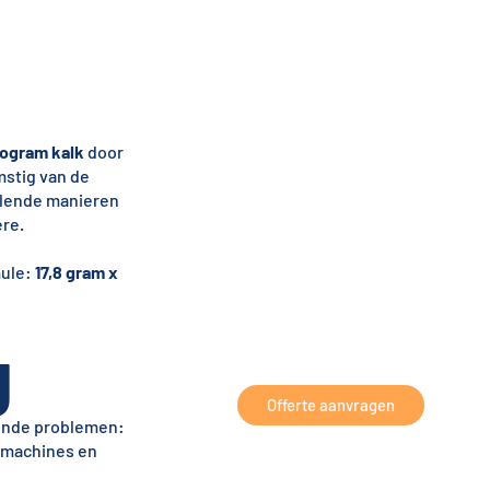
logram kalk
door
mstig van de
illende manieren
re.
mule:
17,8 gram x
g
Offerte aanvragen
mende problemen:
smachines en