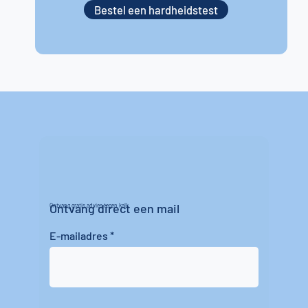
Bestel een hardheidstest
Ontvang direct een mail
Ontvang gratis advies tegen kalk
E-mailadres