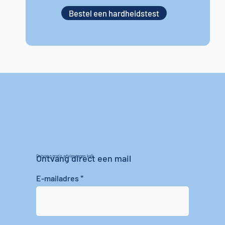
Bestel een hardheidstest
Ontvang direct een mail
Ontvang gratis advies tegen kalk
E-mailadres