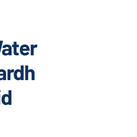
ater
ardh
id