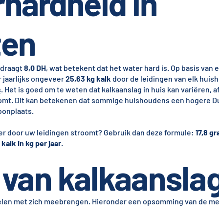
hardheid in
ten
edraagt
8,0 DH
, wat betekent dat het water hard is. Op basis van
 jaarlijks ongeveer
25,63 kg kalk
door de leidingen van elk huis
s
. Het is goed om te weten dat kalkaanslag in huis kan variëren, a
omt. Dit kan betekenen dat sommige huishoudens een hogere Du
oonplaats.
 er door uw leidingen stroomt? Gebruik dan deze formule:
17,8 gr
kalk in kg per jaar
.
van kalkaansla
delen met zich meebrengen. Hieronder een opsomming van de m