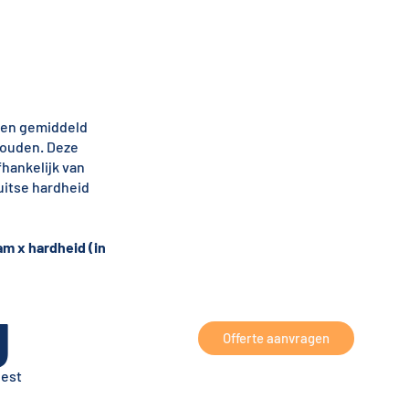
 een gemiddeld
houden. Deze
fhankelijk van
itse hardheid
am x hardheid (in
g
Offerte aanvragen
eest