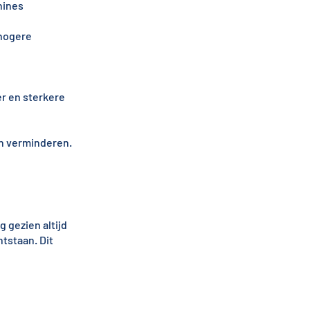
hines
 hogere
r en sterkere
n verminderen.
g gezien altijd
tstaan. Dit