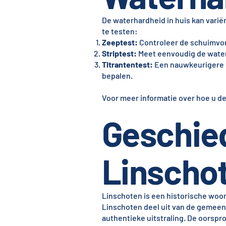
De waterhardheid in huis kan variër
te testen:
Zeeptest:
Controleer de schuimvor
Striptest:
Meet eenvoudig de water
Titrantentest:
Een nauwkeurigere m
bepalen.
Voor meer informatie over hoe u d
Geschie
Linscho
Linschoten is een historische woon
Linschoten deel uit van de gemeen
authentieke uitstraling. De oorspr