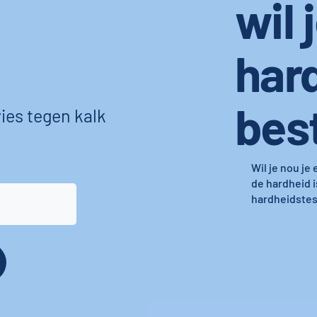
wil 
har
bes
ies tegen kalk
Wil je nou je
de hardheid i
hardheidstest