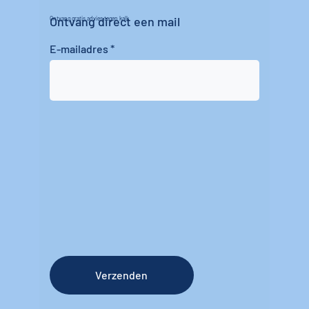
Ontvang direct een mail
Ontvang gratis advies tegen kalk
E-mailadres
Verzenden