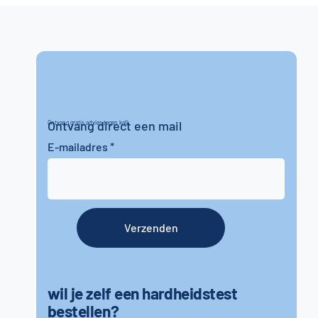
Ontvang direct een mail
Ontvang gratis advies tegen kalk
E-mailadres
Verzenden
wil je zelf een hardheidstest
bestellen?