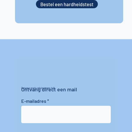
Bestel een hardheidstest
Ontvang direct een mail
Ontvang gratis advies tegen kalk
E-mailadres