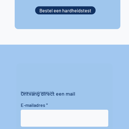
Bestel een hardheidstest
Ontvang direct een mail
Ontvang gratis advies tegen kalk
E-mailadres