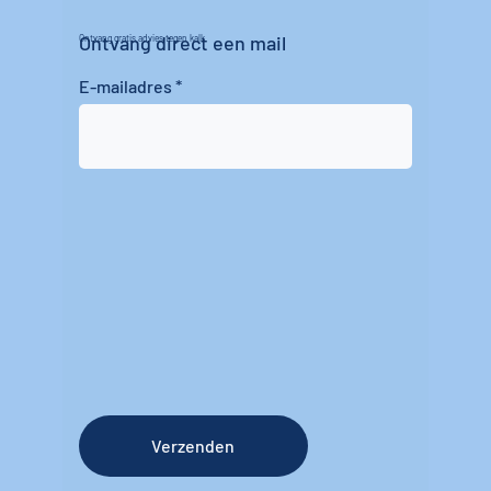
Ontvang direct een mail
Ontvang gratis advies tegen kalk
E-mailadres
Verzenden