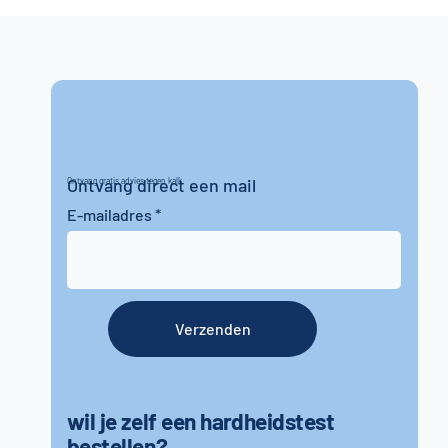
Ontvang direct een mail
Ontvang gratis advies tegen kalk
E-mailadres
Verzenden
wil je zelf een hardheidstest
bestellen?