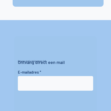
Ontvang direct een mail
Ontvang gratis advies tegen kalk
E-mailadres