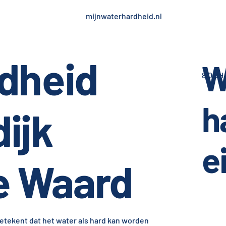
mijnwaterhardheid.nl
dheid
W
8,0 dH
h
ijk
e
e Waard
betekent dat het water als hard kan worden