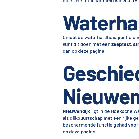
meer. Met een hardheid van
8,0 DH
Waterha
Omdat de waterhardheid per huishou
kunt dit doen met een
zeeptest
,
st
dan op
deze pagina
.
Geschie
Nieuwen
Nieuwendijk
ligt in de Hoeksche W
als dijkbuurtschap met een rijke ge
beschermende functie gehad voor d
op
deze pagina
.