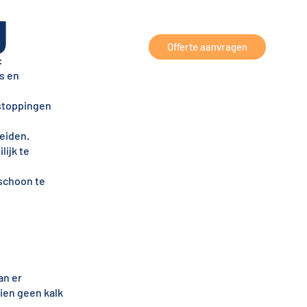
g
Offerte aanvragen
:
s en
rstoppingen
leiden.
lijk te
schoon te
an er
ien geen kalk