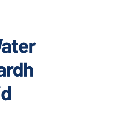
ater
ardh
id