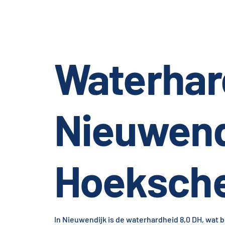
Waterhar
Nieuwend
Hoeksch
In Nieuwendijk is de waterhardheid 8,0 DH, wat 