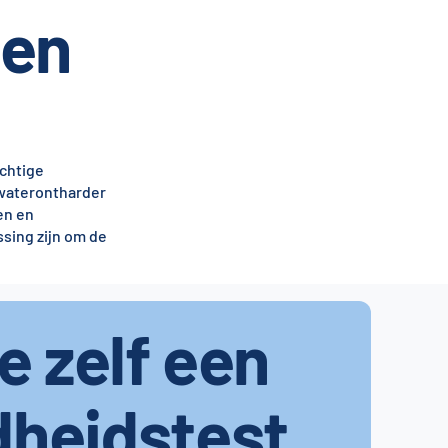
gen
achtige
waterontharder
en en
ssing zijn om de
je zelf een
dheidstest