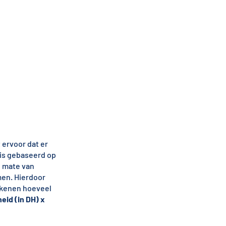
t ervoor dat er
 is gebaseerd op
e mate van
men. Hierdoor
rekenen hoeveel
eid (in DH) x