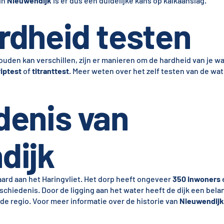
in
Nieuwendijk
is er dus een duidelijke kans op kalkaanslag.
rdheid testen
den kan verschillen, zijn er manieren om de hardheid van je wa
riptest
of
titranttest
. Meer weten over het zelf testen van de wa
denis van
dijk
aard aan het Haringvliet. Het dorp heeft ongeveer
350 inwoners
e
schiedenis. Door de ligging aan het water heeft de dijk een bela
e regio. Voor meer informatie over de historie van
Nieuwendijk