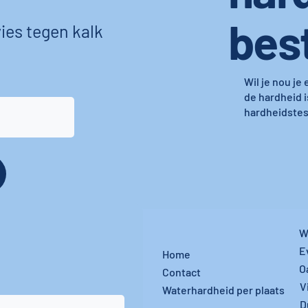
bes
ies tegen kalk
Wil je nou je
de hardheid i
hardheidstest
W
E
Home
O
Contact
V
Waterhardheid per plaats
D