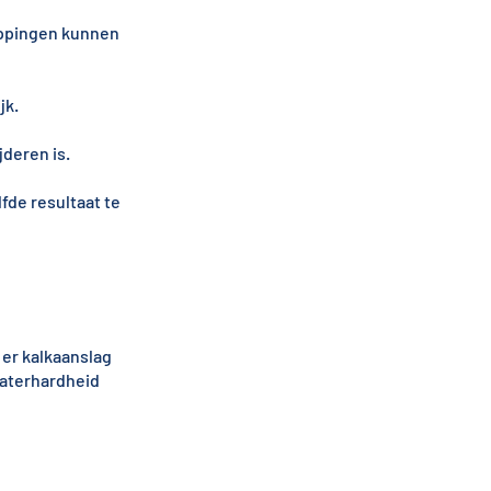
toppingen kunnen
jk.
jderen is.
de resultaat te
 er kalkaanslag
waterhardheid