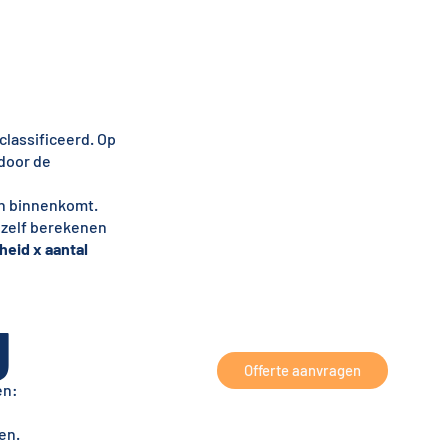
classificeerd. Op
door de
en binnenkomt.
 zelf berekenen
heid x aantal
g
Offerte aanvragen
en:
en.