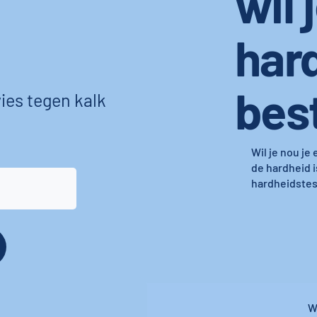
wil 
har
bes
ies tegen kalk
Wil je nou je
de hardheid i
hardheidstest
W