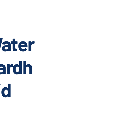
ater
ardh
id