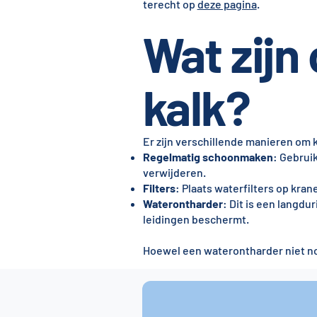
terecht op
deze pagina
.
Wat zijn
kalk?
Er zijn verschillende manieren om
Regelmatig schoonmaken
: Gebrui
verwijderen.
Filters
: Plaats waterfilters op kra
Waterontharder
: Dit is een langdu
leidingen beschermt.
Hoewel een waterontharder niet no