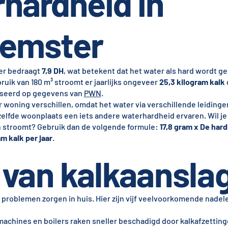
hardheid in
emster
er bedraagt
7,9 DH
, wat betekent dat het water als hard wordt ge
uik van 180 m³ stroomt er jaarlijks ongeveer
25,3 kilogram kalk
baseerd op gegevens van
PWN
.
 woning verschillen, omdat het water via verschillende leiding
lfde woonplaats een iets andere waterhardheid ervaren. Wil je
en stroomt? Gebruik dan de volgende formule:
17,8 gram x De hard
m kalk per jaar
.
van kalkaansla
 problemen zorgen in huis. Hier zijn vijf veelvoorkomende nadel
achines en boilers raken sneller beschadigd door kalkafzetting