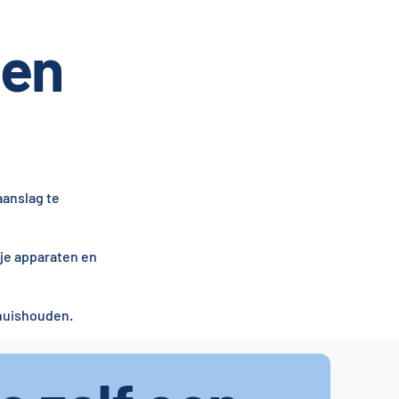
gen
aanslag te
 je apparaten en
 huishouden.