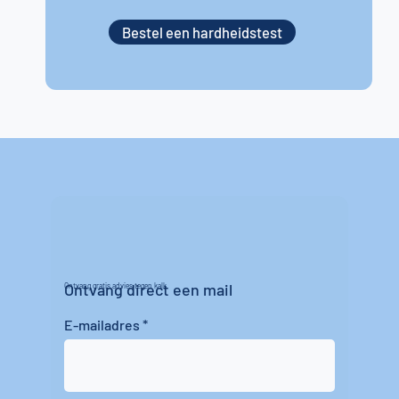
Bestel een hardheidstest
Ontvang direct een mail
Ontvang gratis advies tegen kalk
E-mailadres