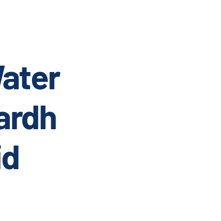
ater
ardh
id