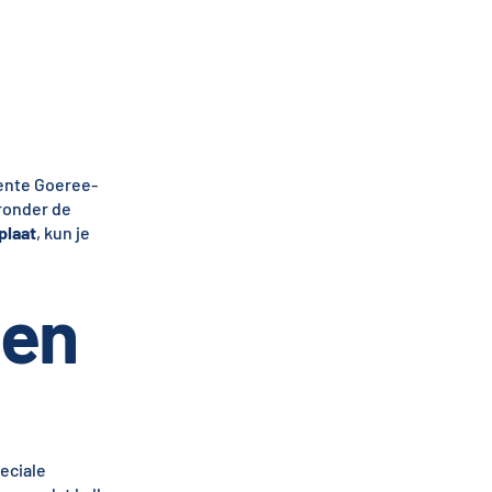
eente Goeree-
aronder de
plaat
, kun je
gen
eciale