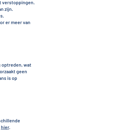
ot verstoppingen.
n zijn.
s.
or er meer van
g optreden, wat
oorzaakt geen
ans is op
schillende
e
hier
.