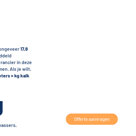
s ongeveer
17,8
iddeld
erancier in deze
n. Als je wilt,
ters = kg kalk
g
Offerte aanvragen
wassers,