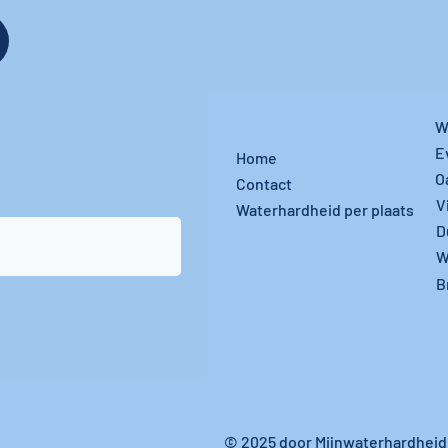
W
E
Home
O
Contact
V
Waterhardheid per plaats
D
W
B
© 2025 door Mijnwaterhardheid.