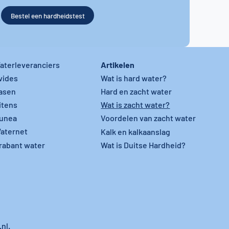
Bestel een hardheidstest
Artikelen
aterleveranciers
vides
Wat is hard water?
asen
Hard en zacht water
itens
Wat is zacht water?
unea
Voordelen van zacht water
aternet
Kalk en kalkaanslag
rabant water
Wat is Duitse Hardheid?
nl.