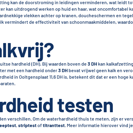
tting kan de doorstroming in leidingen verminderen, wat leidt t
ter kan uitdrogend werken op huid en haar, wat oncomfortabel ka
 hardnekkige vlekken achter op kranen, doucheschermen en tegel
alk vermindert de effectiviteit van schoonmaakmiddelen, waardo
lkvrij?
itse hardheid (DH). Bij waarden boven de
3 DH
kan kalkafzettin
ater met een hardheid onder
3 DH
bevat vrijwel geen kalk en ver
heid in Ooltgensplaat 11,6 DH is, betekent dit dat er een hoge k
paraten.
rdheid testen
n verschillen. Om de waterhardheid thuis te meten, zijn er ver
eeptest
,
striptest
of
titranttest
. Meer informatie hierover vind j