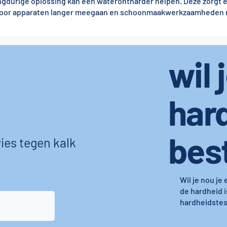
durige oplossing kan een waterontharder helpen. Deze zorgt er
rdoor apparaten langer meegaan en schoonmaakwerkzaamheden m
wil 
har
bes
ies tegen kalk
Wil je nou je
de hardheid i
hardheidstest