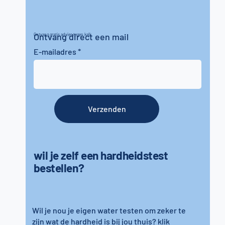
Ontvang direct een mail
Ontvang gratis advies tegen kalk
E-mailadres
Verzenden
wil je zelf een hardheidstest
bestellen?
Wil je nou je eigen water testen om zeker te
zijn wat de hardheid is bij jou thuis? klik