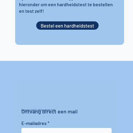
hieronder om een hardheidstest te bestellen
en test zelf!
Bestel een hardheidstest
Ontvang direct een mail
Ontvang gratis advies tegen kalk
E-mailadres